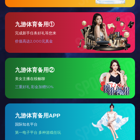
版权所有 九游体育 苏公网安备 32070602010040号
苏ICP备09099453号-1
开云（中国）Kaiyun·官方网站
|
九游官方端网页版登录入口
|
开云网
|
开云集团有限公司官网
|
开云手机在线_开云(中国)
|
安博app登录入口