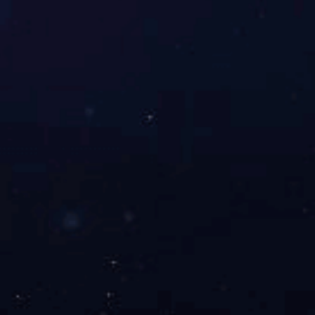
拖拽到此处
图片将完成下载
开云（中国）Kaiyun·官方网站
|
九游官方端网页版登录入口
|
开云网
|
开云集团有限公司官网
|
开云手机在线_开云(中国)
|
安博app登录入口
|
开云·体育
|
开云手机在线登录官网_开云(中国)
|
乐动网站
|
开云（中国）Kaiyun·官方网站
|
九游官方端网页版登录入口
|