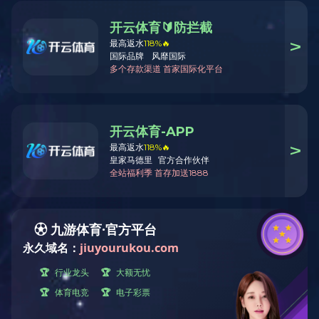
人才理念
Talent Idea
人本
责任
团队
进取