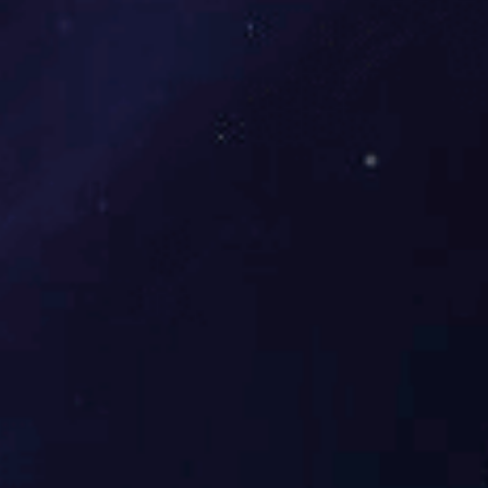
照明管理平台