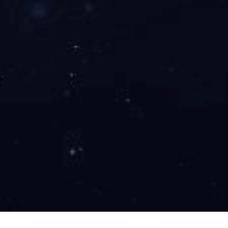
九游官方端网页版登录入口
|
开云网
|
开云集团有限公司官网
|
开云手机在线_开云(中国)
|
安博app登录入口
|
开云·体育
|
开云手机在线登录官网_开云(中国)
|
乐动网站
|
开云（中国）Kaiyun·官方网站
|
九游官方端网页版登录入口
|
开云网
|
开云集团有限公司官网
|
开云手机在线_开云(中国)
|
安博app登录入口
|
开云·体育
|
开云手机在线登录官网_开云(中国)
|