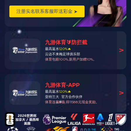
照明系统概述
杰瑞智慧照明系统JR-LCS-
Smart2000是杰瑞针对港口
岸桥和堆场、厂房等作业区
域的照明特点，利用云计
算、大数据、人工智能、视
频检测、嵌入式与物联网等
技术设计开发的全新一代自
适应智慧照明系统。系统具
备智能控制和高效节能两大
特点，实时感知作业区域内
的人、车、环境，支持与九
游体育（中国）生产调度系
统对接，实现作业区域内的
自适应照明，达到高效节能
目的。系统兼具灯具状态实