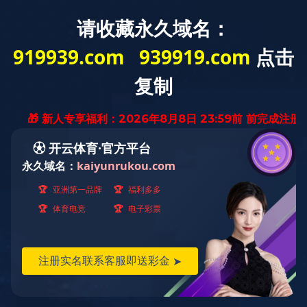
开云（中国）Kaiyun·官方网站
|
九游官方端网页版登录入口
|
开云网
|
开云集团有限公司官网
|
开云手机在线_开云(中国)
|
安博app登录入口
|
开云·体育
|
开云手机在线登录官网_开云(中国)
|
乐动网站
|
产业布局
INDUSTRIAL DISTRIBUTION