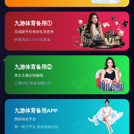
|
九游官方端网页版登录入口
|
开云网
|
开云集团有限公司官网
|
开云手机在线_开云(中国)
|
安博app登录入口
|
开云·体育
|
开云手机在线登录官网_开云(中国)
|
乐动网站
|
开云（中国）Kaiyun·官方网站
|
九游官方端网页版登录入口
|
开云网
|
开云集团有限公司官网
|
开云手机在线_开云(中国)
|
安博app登录入口
|
开云·体育
|
开云手机在线登录官网_开云(中国)