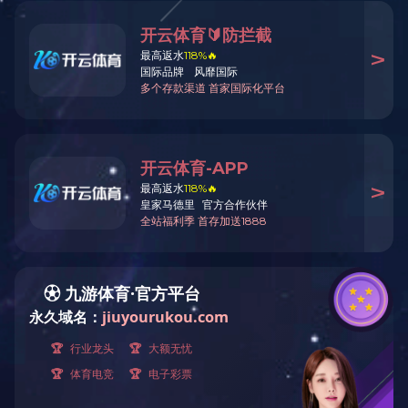
安博app登录入口
|
开云·体育
|
开云手机在线登录官网_开云(中国)
|
乐动网站
|
交通信号控制系统