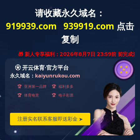
开云（中国）Kaiyun·官方网站
|
九游官方端网页版登录入口
|
开云网
|
开云集团有限公司官网
|
开云手机在线_开云(中国)
|
安博app登录入口
|
开云·体育
|
开云手机在线登录官网_开云(中国)
|
乐动网站
|
开云（中国）Kaiyun·官方网站
|
九游官方端网页版登录入口
|
开云网
|
开云集团有限公司官网
|
开云手机在线_开云(中国)
|