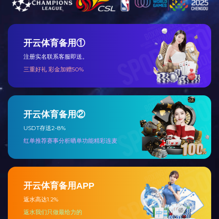
|
开云网
|
开云集团有限公司官网
|
开云手机在线_开云(中国)
|
安博app登录入口
|
开云·体育
|
开云手机在线登录官网_开云(中国)
|
乐动网站
|
返回列表
版权所有 九游体育 苏公网安备 32070602010040号
苏ICP备09099453号-1
开云（中国）Kaiyun·官方网站