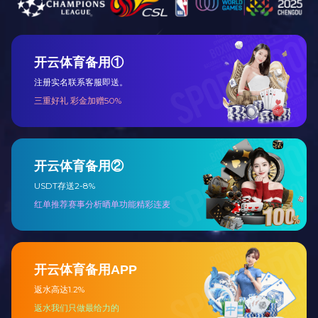
联系人：封宇，
17349750226，0518-
85981727
推荐产品
Recommend
JRSTRO系列高压伺服驱动器