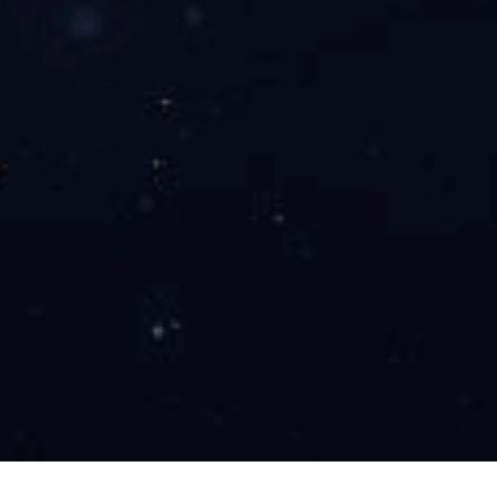
|
开云手机在线登录官网_开云(中国)
|
乐动网站
|
开云（中国）Kaiyun·官方网站
|
九游官方端网页版登录入口
|
开云网
|
开云集团有限公司官网
|
开云手机在线_开云(中国)
|
安博app登录入口
|
开云·体育
|
开云手机在线登录官网_开云(中国)
|
乐动网站
|
开云（中国）Kaiyun·官方网站
|
九游官方端网页版登录入口
|
开云网
|
开云集团有限公司官网
|
开云手机在线_开云(中国)