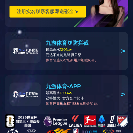
伺服驱动器
通过闭环控制策略，
实现电机转矩、速度和位
置的高精度实时控制。公
司研制的系列化伺服控制
产品，适配行业各类主流
执行电机，适配
0.7kW~7kW
功率范围。
软/硬件完全正向设计，
自研智能化自整定算法达
到国际先进水平，全面对
标以色列ELMO公司产
品，公司自主创新的壁挂
式驱动产品，具备更强的
抗振动/冲击性能，产品
满足GJB10164标准。