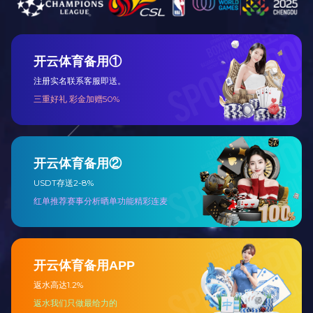
提供方案预设、远程控制、
现场设置等具有多种控制管
理模式，具备状态实时查
看、能耗统计、故障检测及
推送等多种功能，满足现场
差异化照明需求。面向严苛
环境研发的智慧健康照明系
统，专注以人为本，聚焦用
户照明体验提升。 联系人：
王伟18036673232 0518-
85981776
照明系统
杰瑞智慧照明系统JR-LCS-Smart2000是杰瑞针对港口