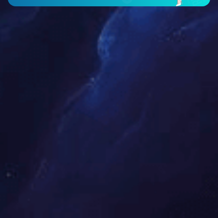
杰瑞工业照明专注于为严苛的工业环境提供稳定的照明
保障，专业的光学、电气、结构、散热设计使产品具有
优秀的配光、防腐、抗震、防浪涌等性能，产品覆盖制
造、港口、电厂、石化、冶金等应用领域，适应各种复
杂工况。
港机配套