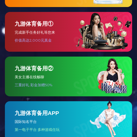
岸桥和堆场、厂房等作业区域的照明特点，利用云计
算、大数据、人工智能、视频检测、嵌入式与物联网等
技术设计开发的全新一代自适应智慧照明系统。系...
工业照明