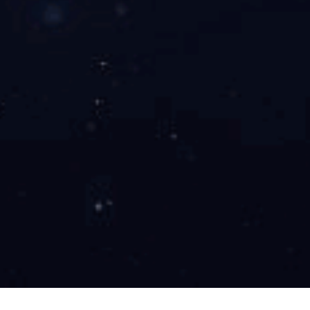
版权所有 九游体育 苏公网安备 32070602010040号
苏ICP备09099453号-1
开云（中国）Kaiyun·官方网站
|
九游官方端网页版登录入口
|
开云网
|
开云集团有限公司官网
|
开云手机在线_开云(中国)
|
安博app登录入口
|
开云·体育
|
开云手机在线登录官网_开云(中国)
|
乐动网站
|
开云（中国）Kaiyun·官方网站
|
九游官方端网页版登录入口
|
开云网
|